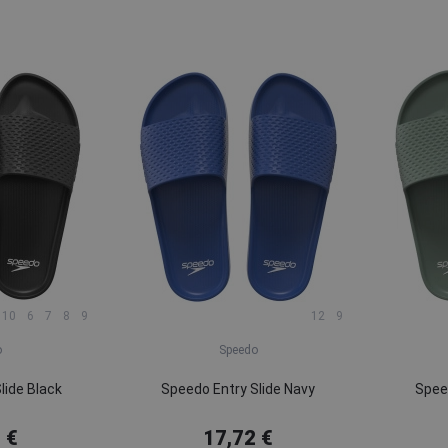
10
6
7
8
9
12
9
o
Speedo
lide Black
Speedo Entry Slide Navy
Speed
 €
17,72 €