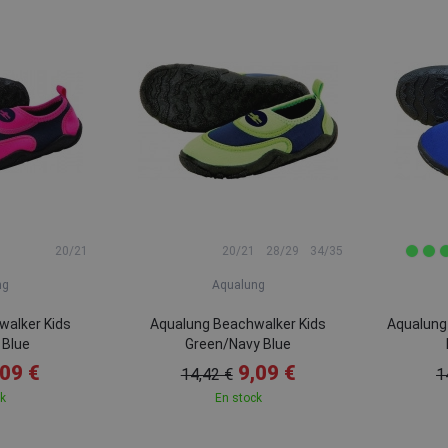
20/21
20/21
28/29
34/35
ng
Aqualung
walker Kids
Aqualung Beachwalker Kids
Aqualung
 Blue
Green/Navy Blue
,09 €
9,09 €
14,42 €
1
ck
En stock