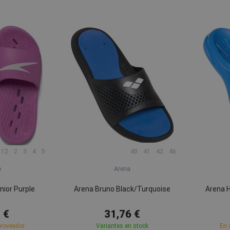
12
2
3
4
5
40
41
42
46
o
Arena
nior Purple
Arena Bruno Black/Turquoise
Arena H
 €
31,76 €
proveedor
Variantes en stock
En 