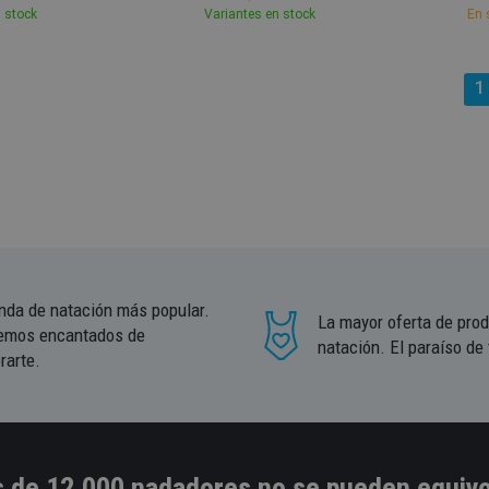
 stock
Variantes en stock
En 
1
enda de natación más popular.
La mayor oferta de pro
emos encantados de
natación. El paraíso de
rarte.
 de 12.000 nadadores no se pueden equivo