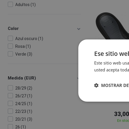
Adultos (1)
Color
Azul oscuro (1)
Rosa (1)
Ese sitio we
Verde (3)
Este sitio web usa
usted acepta toda
Medida (EUR)
36
37
MOSTRAR DE
28/29 (2)
Arena
26/27 (1)
Arena Nina Bl
24/25 (1)
22/23 (1)
33,00
20/21 (3)
En sto
26 (1)