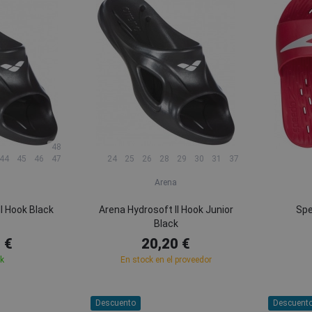
48
44
45
46
47
24
25
26
28
29
30
31
37
Arena
I Hook Black
Arena Hydrosoft II Hook Junior
Spe
Black
 €
20,20 €
ck
En stock en el proveedor
Descuento
Descuent