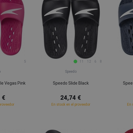
5
11
12
6
8
o
Speedo
le Vegas Pink
Speedo Slide Black
Speed
 €
24,74 €
proveedor
En stock en el proveedor
En 