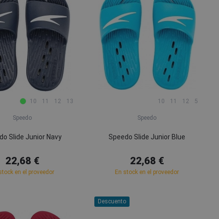
10
11
12
13
10
11
12
5
Speedo
Speedo
o Slide Junior Navy
Speedo Slide Junior Blue
22,68 €
22,68 €
stock en el proveedor
En stock en el proveedor
Descuento