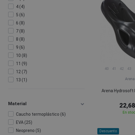
4 (4)
5 (6)
6 (8)
7 (8)
8 (8)
9 (6)
10 (8)
11 (9)
40
41
42
43
12 (7)
Arena
13 (1)
Arena Hydrosoft I
Material
22,68
En sto
Caucho termoplástico (6)
EVA (25)
Neopreno (5)
Descuento