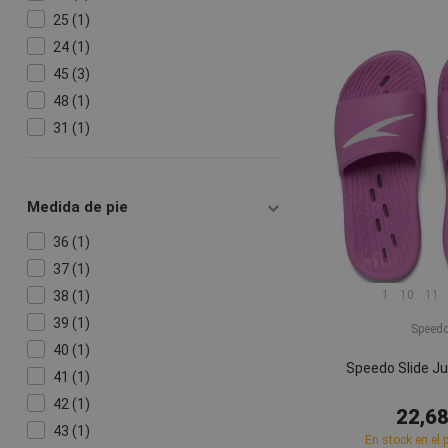
25 (1)
24 (1)
45 (3)
48 (1)
31 (1)
30 (1)
29 (1)
Medida de pie
28 (1)
47 (2)
36 (1)
46 (5)
37 (1)
43 (2)
1
10
11
38 (1)
42 (4)
39 (1)
Speed
41 (5)
40 (1)
Speedo Slide Ju
40 (5)
41 (1)
39 (1)
42 (1)
22,68
38 (2)
43 (1)
En stock en el 