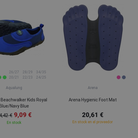
26/27
28/29
34/35
20/21
22/23
24/25
Aqualung
Arena
 Beachwalker Kids Royal
Arena Hygienic Foot Mat
Blue/Navy Blue
9,09 €
20,61 €
4,42 €
En stock en el proveedor
En stock