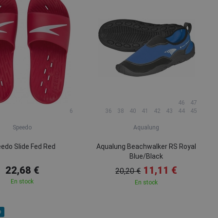
46
47
6
36
38
40
41
42
43
44
45
Speedo
Aqualung
edo Slide Fed Red
Aqualung Beachwalker RS Royal
Blue/Black
22,68 €
11,11 €
20,20 €
En stock
En stock
o