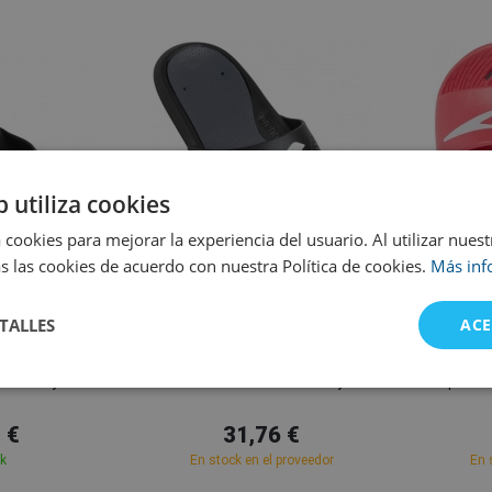
b utiliza cookies
 cookies para mejorar la experiencia del usuario. Al utilizar nuest
s las cookies de acuerdo con nuestra Política de cookies.
Más inf
38
39
40
41
40
41
42
45
46
TALLES
ACE
Arena
ack/Grey
Arena Bruno Black/Grey
Speedo 
 €
31,76 €
ck
En stock en el proveedor
En 