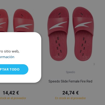
ro sitio web,
ormación
10
11
12
3
PTAR TODO
Speedo
Speedo
Slide Junior Siren Red
Speedo Slide Female Fire Red
14,42 €
24,74 €
stock en el proveedor
En stock en el proveedor