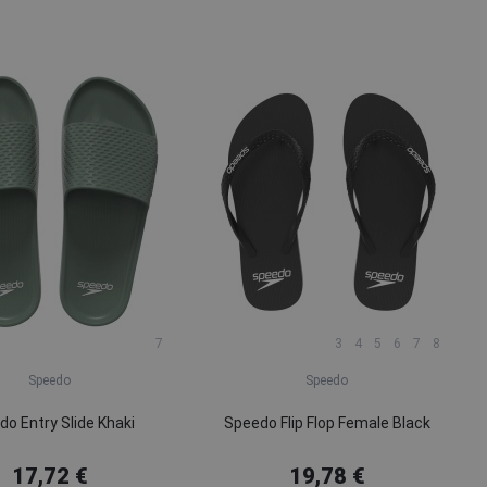
7
3
4
5
6
7
8
Speedo
Speedo
o Entry Slide Khaki
Speedo Flip Flop Female Black
17,72 €
19,78 €