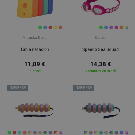
Matuska Dena
Speedo
Tabla natación
Speedo Sea Squad
11,09 €
14,38 €
En stock
Variantes en stock
INSPÍRESE
INSPÍRESE