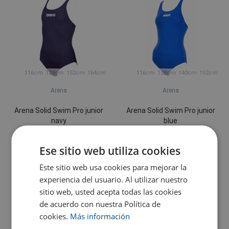
116cm
128cm
152cm
164cm
116cm
128cm
140cm
152cm
Arena
Arena
Arena Solid Swim Pro junior
Arena Solid Swim Pro junior
navy
blue
30,04 €
30,04 €
Ese sitio web utiliza cookies
En stock
En stock
Este sitio web usa cookies para mejorar la
Descuento
experiencia del usuario. Al utilizar nuestro
sitio web, usted acepta todas las cookies
de acuerdo con nuestra Política de
cookies.
Más información