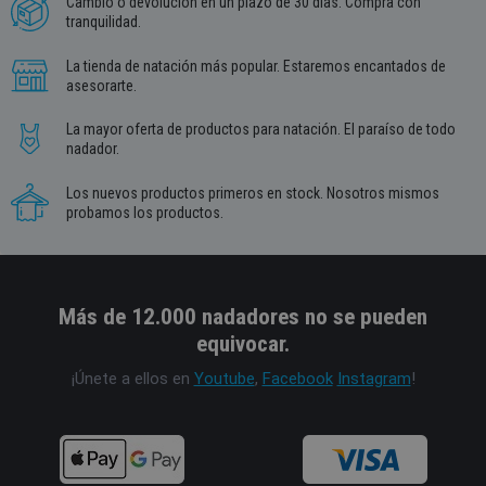
Cambio o devolución en un plazo de 30 días. Compra con
tranquilidad.
La tienda de natación más popular. Estaremos encantados de
asesorarte.
La mayor oferta de productos para natación. El paraíso de todo
nadador.
Los nuevos productos primeros en stock. Nosotros mismos
probamos los productos.
Más de 12.000 nadadores no se pueden
equivocar.
¡Únete a ellos en
Youtube
,
Facebook
Instagram
!