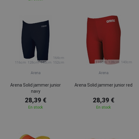
164cm
116cm
128cm
140cm
116cm
128cm
140cm
152cm
Arena
Arena
Arena Solid jammer junior
Arena Solid jammer junior red
navy
28,39 €
28,39 €
En stock
En stock