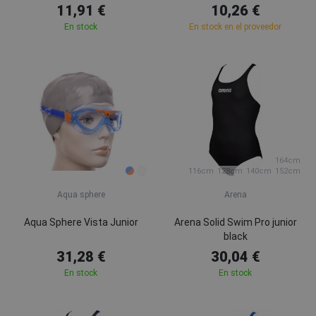
11,91 €
10,26 €
En stock
En stock en el proveedor
164cm
116cm
128cm
140cm
152cm
Aqua sphere
Arena
Aqua Sphere Vista Junior
Arena Solid Swim Pro junior
black
31,28 €
30,04 €
En stock
En stock