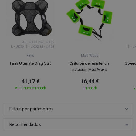
XL - UK38
XS - UK30
L - UK36
S - UK32
M - UK34
S - U
Finis
Mad Wave
Finis Ultimate Drag Suit
Cinturón de resistencia
Speedo
natación Mad Wave
41,17 €
16,44 €
Variantes en stock
En stock
V
Filtrar por parámetros