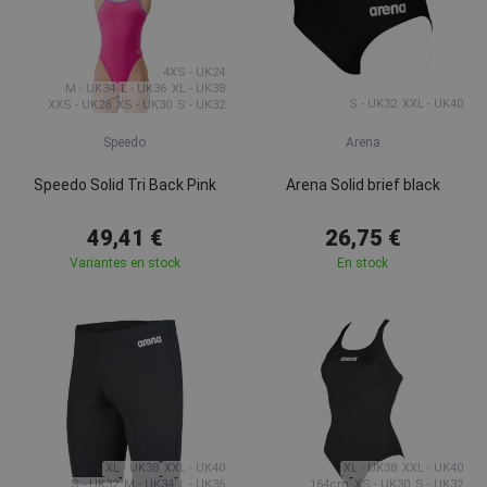
4XS - UK24
M - UK34
L - UK36
XL - UK38
S - UK32
XXL - UK40
XXS - UK28
XS - UK30
S - UK32
Speedo
Arena
Speedo Solid Tri Back Pink
Arena Solid brief black
49,41 €
26,75 €
Variantes en stock
En stock
XL - UK38
XXL - UK40
XL - UK38
XXL - UK40
S - UK32
M - UK34
L - UK36
164cm
XS - UK30
S - UK32