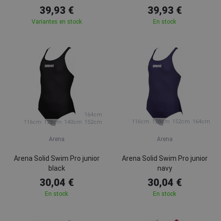
39,93 €
39,93 €
Variantes en stock
En stock
164cm
116cm
128cm
152cm
164cm
116cm
128cm
140cm
152cm
Arena
Arena
Arena Solid Swim Pro junior
Arena Solid Swim Pro junior
black
navy
30,04 €
30,04 €
En stock
En stock