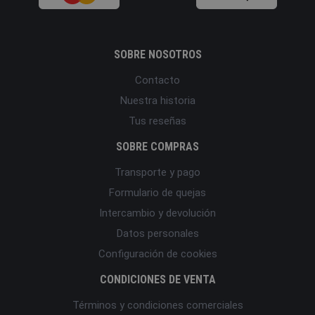
SOBRE NOSOTROS
Contacto
Nuestra historia
Tus reseñas
SOBRE COMPRAS
Transporte y pago
Formulario de quejas
Intercambio y devolución
Datos personales
Configuración de cookies
CONDICIONES DE VENTA
Términos y condiciones comerciales