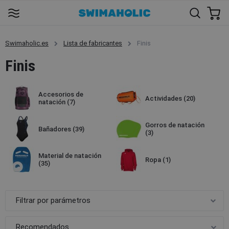
Swimaholic.es
Lista de fabricantes
Finis
Finis
Accesorios de
Actividades
(20)
natación
(7)
Gorros de natación
Bañadores
(39)
(3)
Material de natación
Ropa
(1)
(35)
Filtrar por parámetros