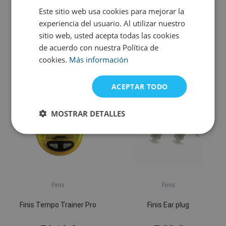
Finis
Finis
Este sitio web usa cookies para mejorar la
experiencia del usuario. Al utilizar nuestro
Finis Z2 Zoomers
Finis Foam Kickboard
sitio web, usted acepta todas las cookies
de acuerdo con nuestra Política de
49,41 €
26,75 €
cookies.
Más información
Variantes en stock
En stock en el proveedor
ACEPTAR TODO
MOSTRAR DETALLES
Finis
Finis
Finis Tempo Trainer Pro
Finis Ear plug