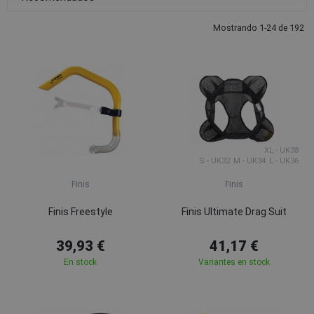
Mostrando 1-24 de 192
XL - UK38
S - UK32
M - UK34
L - UK36
Finis
Finis
Finis Freestyle
Finis Ultimate Drag Suit
39,93 €
41,17 €
En stock
Variantes en stock