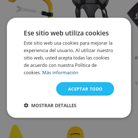
Ese sitio web utiliza cookies
XL - UK38
XS - UK30
L - UK36
S - UK32
M - UK34
Este sitio web usa cookies para mejorar la
experiencia del usuario. Al utilizar nuestro
Finis
Finis
sitio web, usted acepta todas las cookies
Finis Freestyle
Finis Ultimate Drag Suit
F
de acuerdo con nuestra Política de
cookies.
Más información
40,02 €
41,26 €
En stock
Variantes en stock
V
ACEPTAR TODO
Productos alternativos
MOSTRAR DETALLES