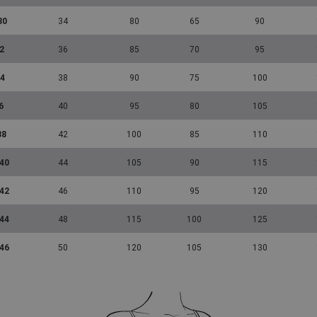
30
34
80
65
90
2
36
85
70
95
34
38
90
75
100
6
40
95
80
105
38
42
100
85
110
 40
44
105
90
115
 42
46
110
95
120
 44
48
115
100
125
 46
50
120
105
130