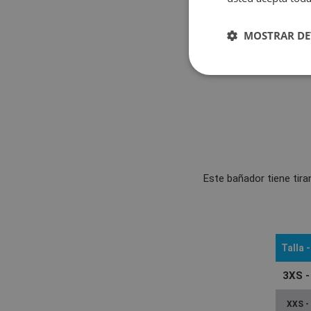
MOSTRAR DE
Este bañador tiene tira
Talla
-
3XS -
XXS -