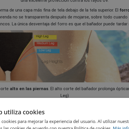
una excelente protección contra los rayos UV.
rma de una capa más fina de tela debajo de la tela superior. El
forr
prenda no se transparenta después de mojarse, sobre todo cuando 
ancos. La única desventaja del forro es que el bañador puede tardar
 corte
alto en las piernas
. El alto corte del bañador prolonga óptica
Leg)
b utiliza cookies
 cookies para mejorar la experiencia del usuario. Al utilizar nuest
s las cookies de acuerdo con nuestra Política de cookies.
Más inf