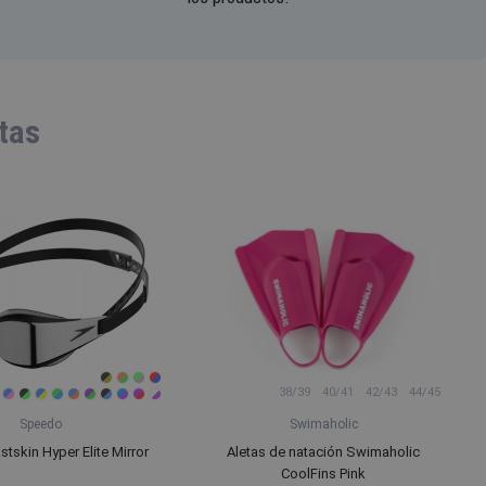
tas
38/39
40/41
42/43
44/45
Speedo
Swimaholic
tskin Hyper Elite Mirror
Aletas de natación Swimaholic
CoolFins Pink