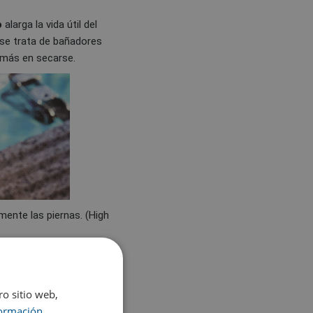
o
alarga la vida útil del
se trata de bañadores
 más en secarse.
mente las piernas. (High
ro sitio web,
ormación