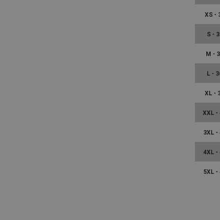
XS - 
S - 3
M - 
L - 3
XL - 
XXL -
3XL -
4XL -
5XL -