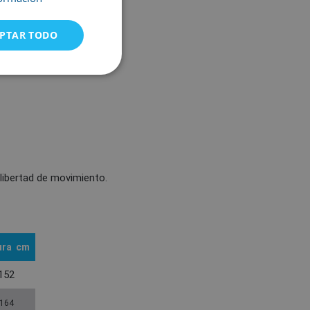
PTAR TODO
libertad de movimiento.
ura
cm
152
164