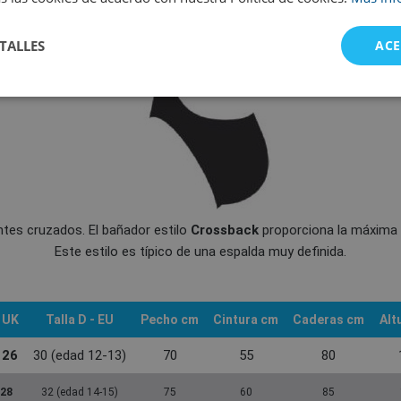
TALLES
ACE
ntes cruzados. El bañador estilo
Crossback
proporciona la máxima 
Este estilo es típico de una espalda muy definida.
 UK
Talla
D - EU
Pecho
cm
Cintura
cm
Caderas
cm
Alt
 26
30 (edad 12-13)
70
55
80
 28
32 (edad 14-15)
75
60
85