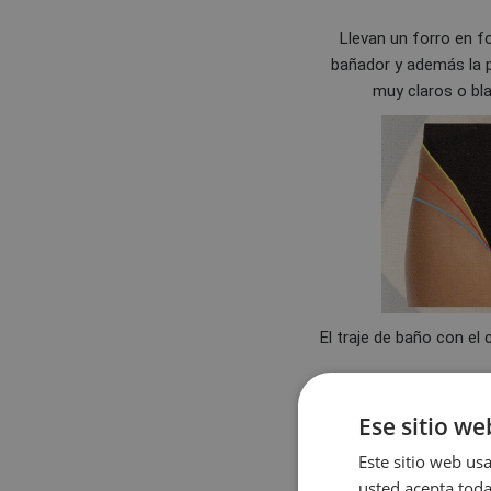
Llevan un forro en fo
bañador y además la 
muy claros o bl
El traje de baño con el
Ese sitio we
Este sitio web usa
usted acepta toda